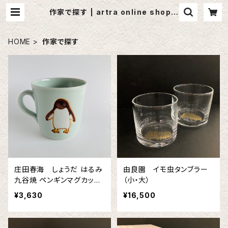
作家で探す | artra online shop｜
アルトラ オンラインショップ
HOME
作家で探す
庄田春海 しょうだ はるみ
由良園 イモ虫タンブラー
九谷焼 ペンギンマグカップ
（小・大）
図柄①
¥3,630
¥16,500