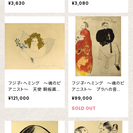
柄①
るま
¥3,630
¥3,080
フジ子・ヘミング 〜魂のピ
フジ子・ヘミング 〜魂のピ
アニスト〜 天使 銅板画 I
アニスト〜 プラハの音楽
ngrid Fuzjko Hemming
家 銅板画 Ingrid Fuzjko
¥121,000
¥99,000
Hemming
SOLD OUT