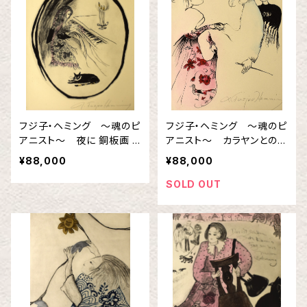
フジ子・ヘミング 〜魂のピ
フジ子・ヘミング 〜魂のピ
アニスト〜 夜に 銅板画 In
アニスト〜 カラヤンとの握
grid Fuzjko Hemming
手 銅板画 Ingrid Fuzjko
¥88,000
¥88,000
Hemming
SOLD OUT