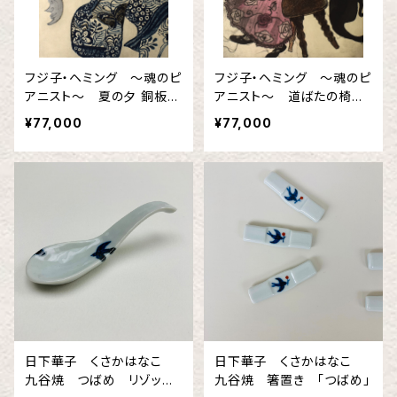
フジ子・ヘミング 〜魂のピ
フジ子・ヘミング 〜魂のピ
アニスト〜 夏の夕 銅板画
アニスト〜 道ばたの椅子
Ingrid Fuzjko Hemming
銅板画 Ingrid Fuzjko He
¥77,000
¥77,000
mming
日下華子 くさかはなこ
日下華子 くさかはなこ
九谷焼 つばめ リゾット
九谷焼 箸置き 「つばめ」