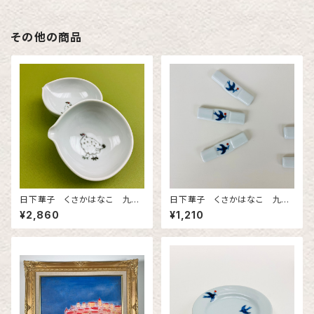
その他の商品
日下華子 くさかはなこ 九谷
日下華子 くさかはなこ 九谷
焼 らいちょう片口
焼 箸置き 「つばめ」
¥2,860
¥1,210