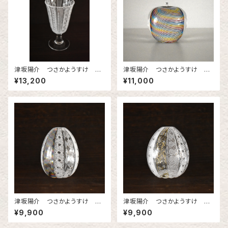
津坂陽介 つさかようすけ レ
津坂陽介 つさかようすけ 虹
ースガラス ミニワイングラス
のリンゴ（小）
¥13,200
¥11,000
2
津坂陽介 つさかようすけ 小
津坂陽介 つさかようすけ 小
花入れレースのタマゴ（虹）
花入れレースのタマゴ（金）
¥9,900
¥9,900