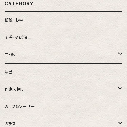
CATEGORY
飯碗・お椀
湯呑・そば猪口
皿・鉢
豆皿
漆芸
れんげ
小鉢
作家で探す
日下華子
カップ＆ソーサー
米倉しおり
ガラス