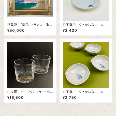
常重昶 「南仏」フランス 油
日下華子 くさかはなこ 九谷
彩 F６号
焼 3.5寸皿 「つばめ」
¥50,000
¥2,420
由良園 イモ虫タンブラー（小・
日下華子 くさかはなこ 九谷
大）
焼 うずら片口
¥16,500
¥2,750