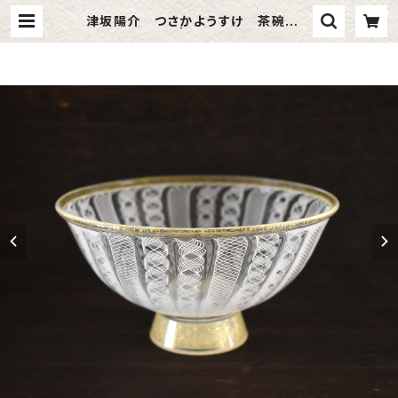
津坂陽介 つさかようすけ 茶碗 レ
ースガラス 2 | artra online sho
p｜アルトラ オンラインショップ