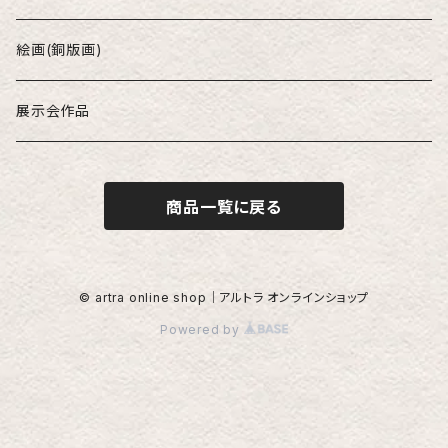
津坂陽介
酒器
絵画(銅版画)
久保裕子
茶碗
展示会作品
フジ子・ヘミング
花器
商品一覧に戻る
庄田春海
オブジェ（置物）
由良園
© artra online shop｜アルトラ オンラインショップ
Powered by