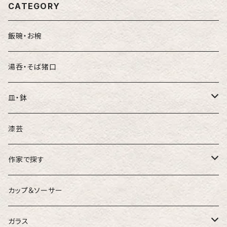
CATEGORY
飯碗・お椀
湯呑・そば猪口
皿・鉢
豆皿
漆芸
れんげ
小鉢
作家で探す
日下華子
カップ＆ソーサー
米倉しおり
ガラス