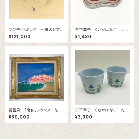
フジ子・ヘミング 〜魂のピアニ
日下華子 くさかはなこ 九谷
スト〜 天使 銅板画 Ingrid Fu
焼 ひょうたん豆皿（シマ）赤
¥121,000
¥1,430
zjko Hemming
常重昶 「南仏」フランス 油
日下華子 くさかはなこ 九谷
彩 F６号
焼 色絵花文片口
¥50,000
¥3,300