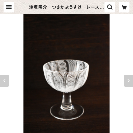
津坂陽介 つさかようすけ レースガ
ラス 冷酒器 | artra online shop
｜アルトラ オンラインショップ