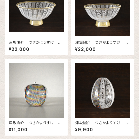
津坂陽介 つさかようすけ 茶
津坂陽介 つさかようすけ 茶
碗 レースガラス 2
碗 レースガラス
¥22,000
¥22,000
津坂陽介 つさかようすけ 虹
津坂陽介 つさかようすけ 小
のリンゴ（小）
花入れレースのタマゴ（虹）
¥11,000
¥9,900