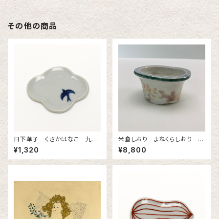
その他の商品
日下華子 くさかはなこ 九谷
米倉しおり よねくらしおり 絵
焼 もっこ豆皿 「つばめ」
付けミニ盆栽鉢 りすとハリネ
¥1,320
¥8,800
ズミ