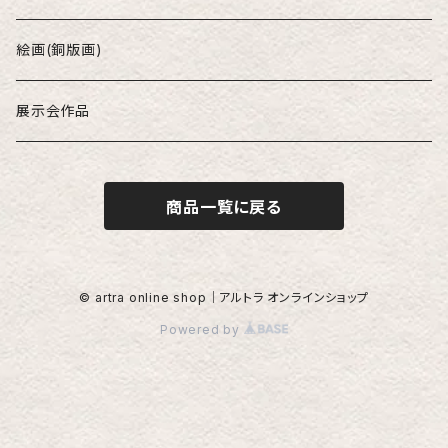
津坂陽介
酒器
絵画(銅版画)
久保裕子
茶碗
展示会作品
フジ子・ヘミング
花器
商品一覧に戻る
庄田春海
オブジェ（置物）
由良園
© artra online shop｜アルトラ オンラインショップ
Powered by