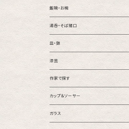
飯碗・お椀
湯呑・そば猪口
皿・鉢
豆皿
漆芸
れんげ
小鉢
作家で探す
日下華子
カップ＆ソーサー
米倉しおり
ガラス