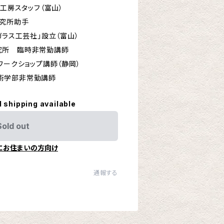
子工房スタッフ（富山）
研究所助手
出ガラス工芸社」設立（富山）
 臨時非常勤講師
館ワークショップ講師（静岡）
学部非常勤講師
l shipping available
Sold out
にお住まいの方向け
通報する