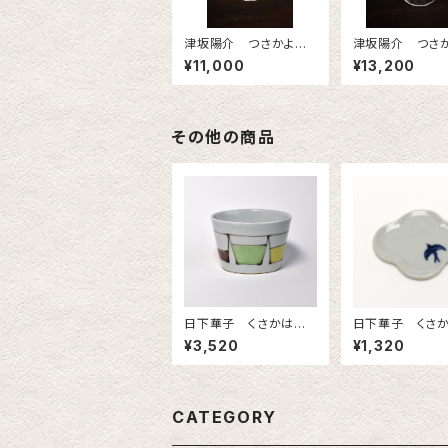
津坂陽介 つさかよう
津坂陽介 つさ
すけ レースガラス
すけ レースガ
¥11,000
¥13,200
冷酒器
ニワイングラス
その他の商品
日下華子 くさかはな
日下華子 くさ
こ 九谷焼 カップ
こ 九谷焼 も
¥3,520
¥1,320
「フルーツジュース」
皿 「つばめ」
CATEGORY