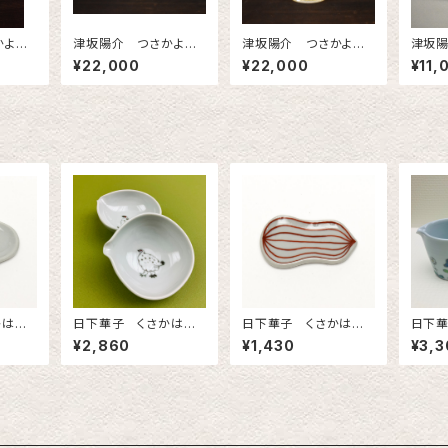
かよう
津坂陽介 つさかよう
津坂陽介 つさかよう
津坂陽
ラス ミ
すけ 茶碗 レースガ
すけ 茶碗 レースガ
すけ 
¥22,000
¥22,000
¥11,
ラス 2
ラス
かはな
日下華子 くさかはな
日下華子 くさかはな
日下華
っこ豆
こ 九谷焼 らいちょう
こ 九谷焼 ひょうたん
こ 
¥2,860
¥1,430
¥3,3
片口
豆皿（シマ）赤
片口