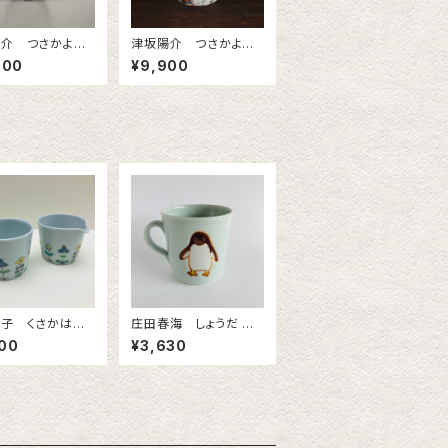
介 つさかよう
津坂陽介 つさかよう
虹のリンゴ（小）
すけ 小花入れレース
000
¥9,900
のタマゴ（虹）
子 くさかはな
庄田春海 しょうだ は
九谷焼 色絵花文
るみ 九谷焼 ペンギンマ
00
¥3,630
グカップ 図柄①